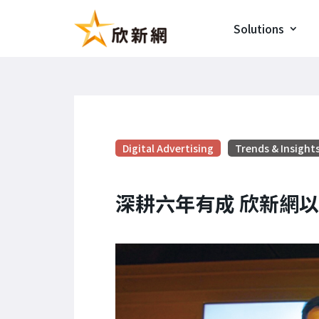
Solutions
Digital Advertising
Trends & Insight
深耕六年有成 欣新網