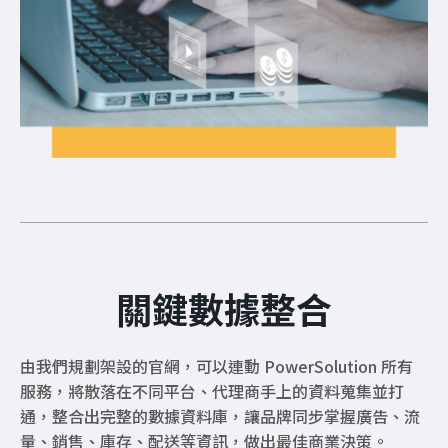
關鍵數據整合
由我們規劃架設的官網，可以連動 PowerSolution 所有
服務，將散落在不同平台、代理商手上的資料蒐集並打
通，整合出完整的數據資料庫，讓品牌同步掌握廣告、流
量、銷售、庫存、配送等資訊，做出最佳商業決策。