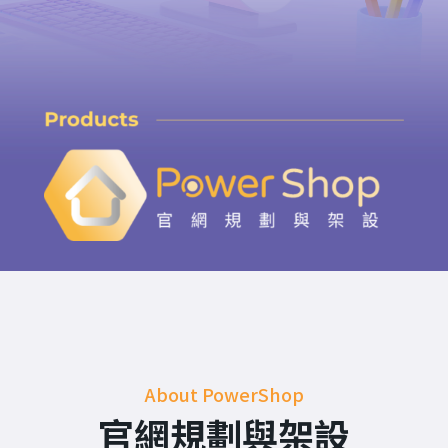
About PowerShop
官網規劃與架設