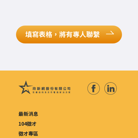
填寫表格，將有專人聯繫
最新消息
104徵才
徵才專區