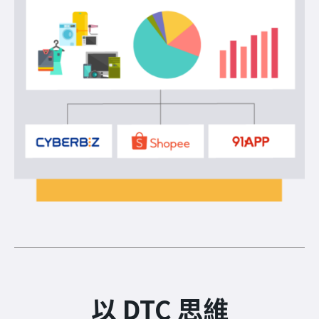
以 DTC 思維