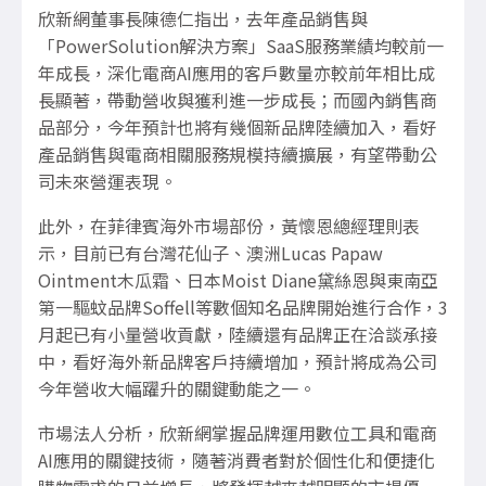
欣新網董事長陳德仁指出，去年產品銷售與
「
PowerSolution
解決方案」
SaaS
服務業績均較前一
年成長，深化電商
AI
應用的客戶數量亦較前年相比成
長顯著，帶動營收與獲利進一步成長；而國內銷售商
品部分，今年預計也將有幾個新品牌陸續加入，看好
產品銷售與電商相關服務規模持續擴展，有望帶動公
司未來營運表現。
此外，在菲律賓海外市場部份，黃懷恩總經理則表
示，目前已有台灣花仙子、澳洲
Lucas Papaw
Ointment
木瓜霜、日本
Moist Diane
黛絲恩與東南亞
第一驅蚊品牌
Soffell
等數個知名品牌開始進行合作，
3
月起已有小量營收貢獻，陸續還有品牌正在洽談承接
中，看好海外新品牌客戶持續增加，預計將成為公司
今年營收大幅躍升的關鍵動能之一。
市場法人分析，欣新網掌握品牌運用數位工具和電商
AI
應用的關鍵技術，隨著消費者對於個性化和便捷化