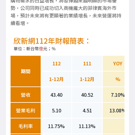
購物需求的日益增長，將發揮越來越明顯的市場優
勢，公司同時已成功切入商機龐大的菲律賓海外市
場，預計未來將有更顯著的業績增長，未來營運將持
續看增。
欣新網112年財報簡表：
單位：新台幣
億
元；％
112
111
YOY
期間
1-12月
1-12月
%
營收
43.40
40.52
7.10%
營業毛利
5.10
4.51
13.08%
毛利率
11.75%
11.13%