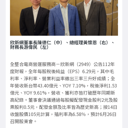
欣新網董事長陳德仁（中）、總經理黃懷恩（右）、
財務長游偉民（左）
全整合電商營運服務商－欣新網（
2949
）公告
112
年
度財報，全年每股稅後純益（
EPS
）
6.29
元，其中毛
利率、淨利率、營業利益率繳出三率三升好成績；全
年營收新台幣
43.40
億元、
YOY 7.10%
，稅後淨利
1.53
億元、
YOY 9.61%
，營收、獲利亦皆打破歷年同期新
高紀錄。董事會決議通過每股擬配發現金股利
2
元及股
票股利
0.5
元，配發金額及比率皆為歷史新高；按
14
日
收盤股價
105
元計算，殖利率為
6.58
％，預計
6
月
26
日
召開股東會。