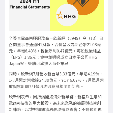
全整合電商營運服務商－欣新網（
2949
）今（
13
）日
召開董事會通過
H1
財報，合併營收為新台幣
21.08
億
元，年增
6.48%
，稅後淨利
0.47
億元，每股稅後純益
（
EPS
）
1.86
元；會中並通過成立日本子公司
HHG
Japan
案，後續可望擴大海外布局。
同時，欣新網
7
月營收新台幣
3.33
億元，年增
4.19%
，
1-7
月累計營收達
24.39
億元，
YOY 6.07%
，
7
月單月營
收與累計前
7
月營收均改寫歷年同期新高。
欣新網表示，因持續開拓海外新業務、新客戶生意和
電商
AI
技術的重大投資，為未來業務的擴展與技術創
新鋪路，以致對短期獲利表現造成影響；不過預期再