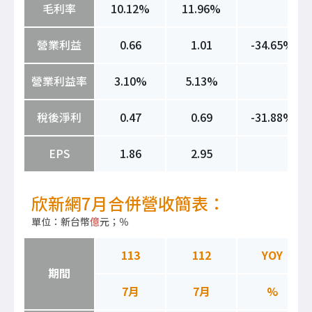
毛利率
10.12%
11.96%
營業利益
0.66
1.01
-34.65%
營業利益率
3.10%
5.13%
稅後淨利
0.47
0.69
-31.88%
EPS
1.86
2.95
欣新網7月合併營收簡表：
單位：新台幣
億
元；％
113
112
YOY
期間
7月
7月
%