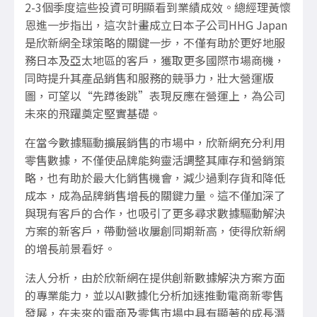
2-3
個季度這些投資可明顯看到業績成效。總經理黃懷
恩進一步指出，這次計畫成立日本子公司
HHG Japan
是欣新網全球策略的關鍵一步，不僅有助於更好地服
務日本及亞太地區的客戶，獲取更多國際市場商機，
同時提升其產品銷售和服務的競爭力，壯大營運版
圖，可望以“先蹲後跳”表現反應在營運上，為公司
未來的飛躍奠定堅實基礎。
在當今數據驅動擴展銷售的市場中，欣新網充分利用
零售數據，不僅使品牌能夠靈活調整其庫存和營銷策
略，也有助於最大化銷售機會，減少過剩存貨和降低
成本，成為品牌銷售增長的關鍵力量。這不僅加深了
與現有客戶的合作，也吸引了更多尋求數據驅動解決
方案的新客戶，帶動營收屢創同期新高，使得欣新網
的增長前景看好。
法人分析，由於欣新網在提供創新數據解決方案方面
的專業能力，並以
AI
數據化分析加速推動電商新零售
發展，在未來的電商及零售市場中具有顯著的成長潛