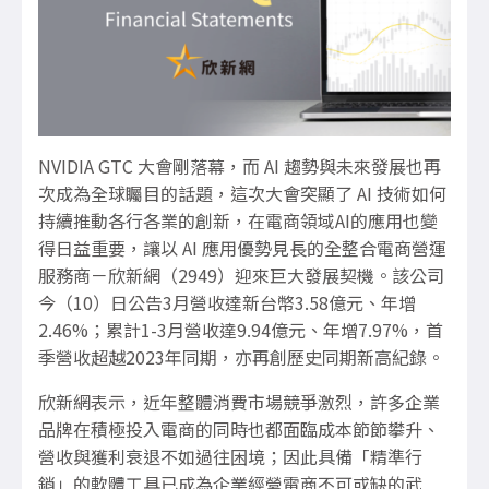
NVIDIA GTC 大會剛落幕，而 AI 趨勢與未來發展也再
次成為全球矚目的話題，這次大會突顯了 AI 技術如何
持續推動各行各業的創新，在電商領域AI的應用也變
得日益重要，讓以 AI 應用優勢見長的全整合電商營運
服務商－欣新網（2949）迎來巨大發展契機。該公司
今（10）日公告3月營收達新台幣3.58億元、年增
2.46%；累計1-3月營收達9.94億元、年增7.97%，首
季營收超越2023年同期，亦再創歷史同期新高紀錄。
欣新網表示，近年整體消費市場競爭激烈，許多企業
品牌在積極投入電商的同時也都面臨成本節節攀升、
營收與獲利衰退不如過往困境；因此具備「精準行
銷」的軟體工具已成為企業經營電商不可或缺的武