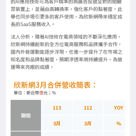
的
AI
應用技術可為客戶精準的將廣告投遞至對的閱聽
眾裝置上，並藉由高轉換率，強化客戶的黏著度，此
舉也同步吸引更多的客戶使用，為欣新網帶來穩定成
長的
SaaS
服務收入。
法人分析，隨著
AI
技術在電商領域的不斷深化應用，
欣新網持續創新的全方位電商服務和品牌攜手合作，
國內外營運動能逐步浮現，也進一步提升了在市場之
知名度和品牌黏著度，預期滲透率將持續提升，為營
運帶來亮眼的成績。
欣新網3月合併營收簡表：
單位：新台幣
億
元；％
113
112
YOY
期間
3月
3月
%