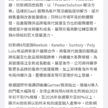
器。欣新網洞悉局勢，以「
PowerSolution
解決方
案」這樣的
SaaS
服務為客戶現況痛點提供解方、提升
銷售量與改善營運績效；同時以市場罕見的軟體開
發、投廣服務併品牌電商代營運全方位的服務優勢，
穩健提升營收與獲利成長，展現在電商數位轉型需求
與
AI
領域的巨大發展潛力。
欣新網
4
月起與
Reebok
、
Kanebo
、
Suntory
、
Poly
Lulu
等品牌新客戶展開合作，將電商代營運的服務品
牌拓展至化妝品類與服飾業，持續擴大客群規模，為
其營運挹注全新成長動能。展望後市，公司將持續爭
取更多品牌的電商代營運服務，加上菲律賓海外市場
布局持續升溫，整體營運表現可望穩步向上發展。
根據國際市場調研機構
Gartner
預測指出，隨著
AI
導入
的門檻大幅降低，全球企業採用
AI
技術比例將由
2023
年初不到
5%
規模，至
2026
年急遽攀升至
80%
以上，
顯示
AI
技術將以前所未有的速度融入產業中。欣新網