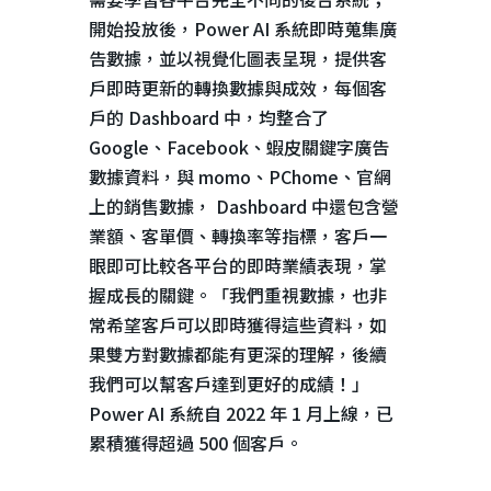
開始投放後，
Power AI
系統即時蒐集廣
告數據，並以視覺化圖表呈現，提供客
戶即時更新的轉換數據與成效，每個客
戶的
Dashboard
中，均整合了
Google
、
Facebook
、蝦皮關鍵字廣告
數據資料，與
momo
、
PChome
、官網
上的銷售數據，
Dashboard
中還包含營
業額、客單價、轉換率等指標，客戶一
眼即可比較各平台的即時業績表現，掌
握成長的關鍵。「我們重視數據，也非
常希望客戶可以即時獲得這些資料，如
果雙方對數據都能有更深的理解，後續
我們可以幫客戶達到更好的成績！」
Power AI
系統自
2022
年
1
月上線，已
累積獲得超過
500
個客戶。