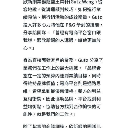
欣新網業務總監王崇軒
(
Gutz Wang
) 從
容地說。從溝通談判技巧，如何進行業
績預估、到行銷活動的成效衡量，
Gutz
投入許多心力將他在
P&G
學到的技能，
分享給團隊。「曾經有電商平台窗口跟
我說，跟欣新網的人溝通，讓他更加放
心。」
身為直接面對客戶的業務，
Gutz
分享了
業務們在工作上的最大挑戰，「品牌希
望在一定的預算內達到業績目標，同時
得維持品牌價值；電商平台則是通路思
維，希望拿到最優惠價格；雙方的利益
互相衝突，因此協助品牌、平台找到利
益均衡點，協助各方找到合作愉快的可
能性，就是我們的工作。」
除了紮實的商談訓練，欣新網的團隊比