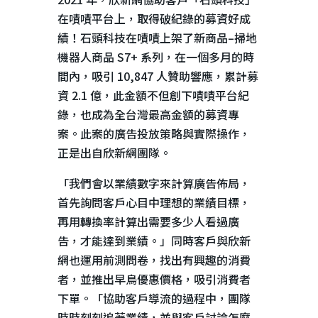
在嘖嘖平台上，取得破紀錄的募資好成
績！石頭科技在嘖嘖上架了新商品
–
掃地
機器人商品
S7+
系列，在一個多月的時
間內，吸引
10,847
人贊助響應，累計募
資
2.1
億，此金額不但創下嘖嘖平台紀
錄，也成為全台灣最高金額的募資專
案。此案的廣告投放策略與實際操作，
正是出自欣新網團隊。
「我們會以業績數字來計算廣告佈局，
首先詢問客戶心目中理想的業績目標，
再用轉換率計算出需要多少人看過廣
告，才能達到業績。」同時客戶與欣新
網也運用前測問卷，找出有興趣的消費
者，並推出早鳥優惠價格，吸引消費者
下單。「協助客戶導流的過程中，團隊
時時刻刻追著業績，並與客戶討論怎麼