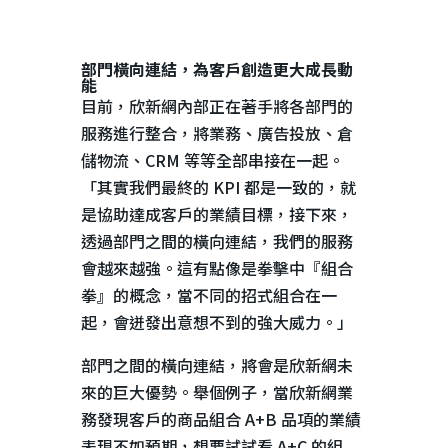
部門橫向連結，為客戶創造更大成長動
能
目前，欣新網內部正在著手將各部門的
服務進行整合，將業務、廣告投放、倉
儲物流、
CRM
等等全部串接在一起。
「其實我們最終的
KPI
都是一致的，就
是協助達成客戶的業績目標，接下來，
透過部門之間的橫向連結，我們的服務
會越來越強。這有點像是拳擊中『組合
拳』的概念，當不同的招式組合在一
起，會迸發出意想不到的強大威力。」
部門之間的橫向連結，將會是欣新網未
來的巨大優勢。舉個例子，當欣新網業
務發現客戶的商品組合
A+B
品項的業績
表現不如預期，想要試試看
A+C
的組