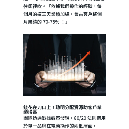
往哪裡吹。「依據我們操作的經驗，每
個月的這三天業績加總，會占客戶整個
月業績的
70-75%
！」
錢花在刀口上！聰明分配資源助客戶業
績增長
團隊透過數據觀察發現，
80/20
法則適用
於單一品牌在電商操作的兩個層面，