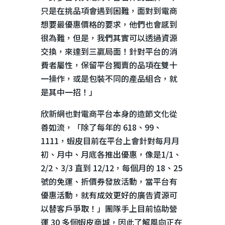
只是在挑品項會遇到困難，面對到電商
想要最優惠價格的要求，他們也會感到
很為難，但是，我們其實可以透過資源
交換，來達到三贏局面！針對平台的消
費者屬性，保留平台獨賣的品項在雙十
一操作，或是包裝不同的產品組合，就
是其中一招！」
欣新網也對電商平台本身的造節文化從
善如流，「除了每年的
618
、
99
、
1111
，蝦皮目前在平台上會針對每月月
初、月中、月底各推出優惠，像是
1/1
、
2/2
、
3/3
直到
12/12
，每個月的
18
、
25
號的免運、折價券發放活動，當平台有
優惠活動，就有成效更好的廣告資源可
以替客戶爭取！」團隊手上目前協助營
運
30
多個蝦皮商城，因此了解風向正在