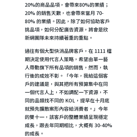
20%
的商品品項，會帶來
80%
的業績；
20%
的銷售天數，也會帶來當月
70-
80%
的業績。因此，除了如何協助客戶
挑品項，如何分配廣告資源，將會是欣
新網團隊未來持續著重的重點。
過往有個大型快消品牌客戶，在
1111
檔
期決定使用代言人策略，希望由單一藝
人帶動旗下所有品項的銷售，然而，執
行後的成效不彰。「今年，我給這個客
戶的建議是，與其把所有預算集中在同
一個代言人上，不如調配一下資源，不
同的品類找不同的
KOL
，提早在十月底
就預先擴散案形內容給消費者。」今年
的雙十一，該客戶的整體業績呈現穩定
成長，跟去年同期相比，大概有
30-40%
的成長。